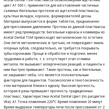
цвет A1 500 г, применяется для изготовления частичных
съемных бюгельных протезов из ацетатной пластмассы,
культеых вкладок, коронок, формирователей десны.
Материал выпускается в форме таблеток, предназначен
для прессования давлением. Протезы из данной пластмассы
имеют ряд преимуществ: Бюгельные каркасы и кламмеры из
Acetal Dental TSM превосходят металлические по эстетике.
Они легче металлических; в-третьих, не повреждают эмаль
опорных зубов, следовательно, не требуется покрывать
зубы коронками. Проще в обработке и подгонке, менее
трудоемки в работе, т. к. отсутствует этап отливки
металла. Не вызывают аллергических реакций, и пациенты к
ним быстрее привыкают. Такие протезы, как и бюгельные,
не закрывают нёба, что является положительным
фактором для пациентов. Токсикология и генотоксичность
этих материалов близка к идеалу. Высокая прочность,
которая в разы превышает прочность традиционных
пластмасс. Характеристики Acetal Dental Цвет (по расцветке
Vita): A1 Точка плавления 220°С Время плавления 20 минут
Время выдержки температуры печи после прессования от 2