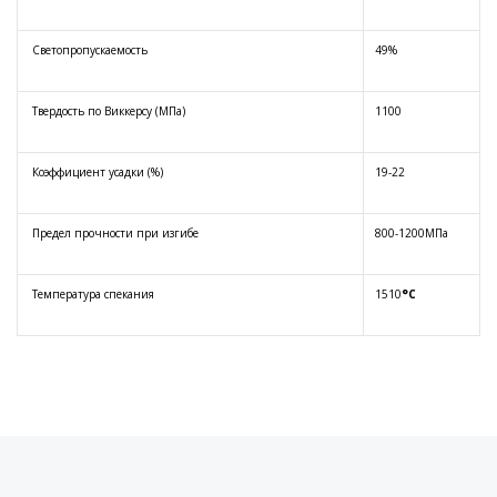
Светопропускаемость
49%
Твердость по Виккерсу (МПа)
1100
Коэффициент усадки (%)
19-22
Предел прочности при изгибе
800-1200МПа
Температура спекания
1510
°C