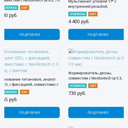
совместим с Neobiotech (⌀ 6.0, 7.0
Мультиюнит угловой 17° с
мм)
внутренней резьбой,
НОВИНКА
ХИТ
совместим с NeoBiotech (2.5 мм),
730
руб.
НОВИНКА
ХИТ
с винтом
4 400
руб.
ПОДРОБНЕЕ
ПОДРОБНЕЕ
Формирователь десны,
совместим с Neobiotech (⌀ 5.3, 7.0
Основание титановое, аналог
мм)
GEO, с фиксацией, совместимо с
НОВИНКА
ХИТ
NeoBiotech (1.3 мм), с винтом
НОВИНКА
ХИТ
730
руб.
655
руб.
ПОДРОБНЕЕ
ПОДРОБНЕЕ