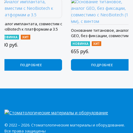
Аналог имплантата, совместим с
NeoBiotech к платформам ⌀ 3.5
Основание титановое, аналог
GEO, без фиксации, совместимо
НОВИНКА
ХИТ
с NeoBiotech (1.3 мм), с винтом
900
руб.
НОВИНКА
ХИТ
655
руб.
ПОДРОБНЕЕ
ПОДРОБНЕЕ
© 2022 – 2026. Стоматологические материалы и оборудование.
Все права защищены