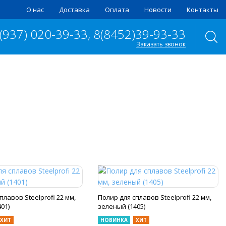
О нас
Доставка
Оплата
Новости
Контакты
 (937) 020-39-33, 8(8452)39-93-33
Заказать звонок
плавов Steelprofi 22 мм,
Полир для сплавов Steelprofi 22 мм,
01)
зеленый (1405)
ХИТ
НОВИНКА
ХИТ