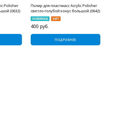
c Polisher
Полир для пластмасс Acrylic Polisher
ьшой (0632)
светло-голубой конус большой (0642)
НОВИНКА
ХИТ
400
руб.
ПОДРОБНЕЕ