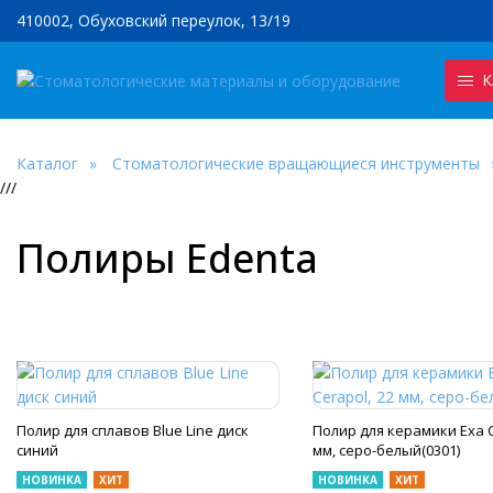
410002, Обуховский переулок, 13/19
К
Каталог
Стоматологические вращающиеся инструменты
///
Полиры Edenta
Полир для сплавов Blue Line диск
Полир для керамики Exa C
синий
мм, серо-белый(0301)
НОВИНКА
ХИТ
НОВИНКА
ХИТ