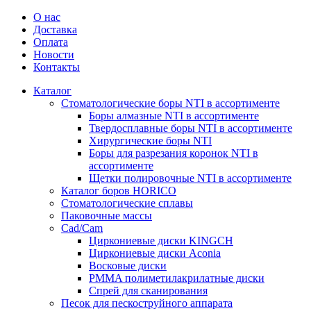
О нас
Доставка
Оплата
Новости
Контакты
Каталог
Стоматологические боры NTI в ассортименте
Боры алмазные NTI в ассортименте
Твердосплавные боры NTI в ассортименте
Хирургические боры NTI
Боры для разрезания коронок NTI в
ассортименте
Щетки полировочные NTI в ассортименте
Каталог боров HORICO
Стоматологические сплавы
Паковочные массы
Сad/Сam
Циркониевые диски KINGCH
Циркониевые диски Aconia
Восковые диски
PMMA полиметилакрилатные диски
Спрей для сканирования
Песок для пескоструйного аппарата