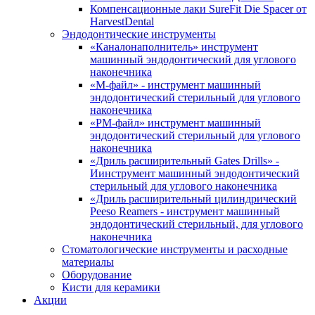
Компенсационные лаки SureFit Die Spacer от
HarvestDental
Эндодонтические инструменты
«Каналонаполнитель» инструмент
машинный эндодонтический для углового
наконечника
«М-файл» - инструмент машинный
эндодонтический стерильный для углового
наконечника
«РМ-файл» инструмент машинный
эндодонтический стерильный для углового
наконечника
«Дриль расширительный Gates Drills» -
Иинструмент машинный эндодонтический
стерильный для углового наконечника
«Дриль расширительный цилиндрический
Peeso Reamers - инструмент машинный
эндодонтический стерильный, для углового
наконечника
Стоматологические инструменты и расходные
материалы
Оборудование
Кисти для керамики
Акции