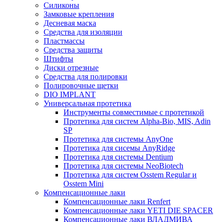
Силиконы
Замковые крепления
Десневая маска
Средства для изоляции
Пластмассы
Средства защиты
Штифты
Диски отрезные
Средства для полировки
Полировочные щетки
DIO IMPLANT
Универсальная протетика
Инструменты совместимые с протетикой
Протетика для систем Alpha-Bio, MIS, Adin
SP
Протетика для системы AnyOne
Протетика для сисемы AnyRidge
Протетика для системы Dentium
Протетика для системы NeoBiotech
Протетика для систем Osstem Regular и
Osstem Mini
Компенсационные лаки
Компенсационные лаки Renfert
Компенсационные лаки YETI DIE SPACER
Компенсационные лаки ВЛАДМИВА