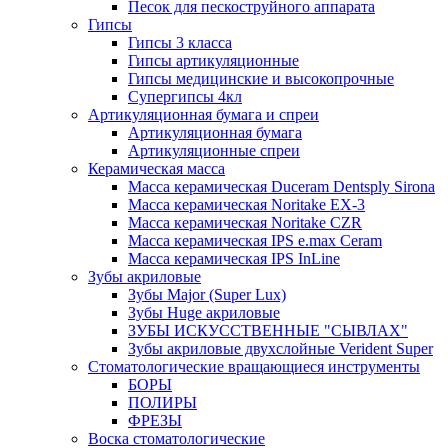
Песок для пескоструйного аппарата
Гипсы
Гипсы 3 класса
Гипсы артикуляционные
Гипсы медицинские и высокопрочные
Супергипсы 4кл
Артикуляционная бумага и спреи
Артикуляционная бумага
Артикуляционные спреи
Керамическая масса
Масса керамическая Duceram Dentsply Sirona
Масса керамическая Noritake EX-3
Масса керамическая Noritake CZR
Масса керамическая IPS e.max Ceram
Масса керамическая IPS InLine
Зубы акриловые
Зубы Major (Super Lux)
Зубы Huge акриловые
ЗУБЫ ИСКУССТВЕННЫЕ "СЫВЛАХ"
Зубы акриловые двухслойные Verident Super
Стоматологические вращающиеся инструменты
БОРЫ
ПОЛИРЫ
ФРЕЗЫ
Воска стоматологические