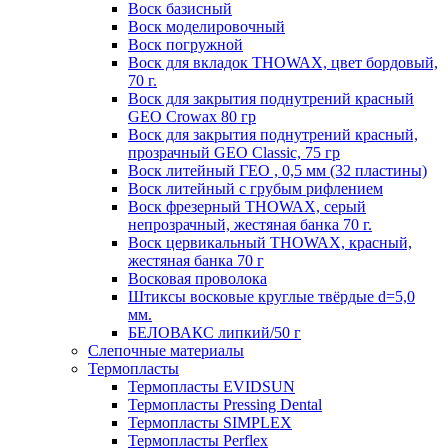
Воск базисный
Воск моделировочный
Воск погружной
Воск для вкладок THOWAX, цвет бордовый,
70 г.
Воск для закрытия поднутрений красный
GEO Crowax 80 гр
Воск для закрытия поднутрений красный,
прозрачный GEO Classic, 75 гр
Воск литейный ГЕО , 0,5 мм (32 пластины)
Воск литейный с грубым рифлением
Воск фрезерный THOWAX, серый
непрозрачный, жестяная банка 70 г.
Воск цервикальный THOWAX, красный,
жестяная банка 70 г
Восковая проволока
Штиксы восковые круглые твёрдые d=5,0
мм.
БЕЛОВАКС липкий/50 г
Слепочные материалы
Термопласты
Термопласты EVIDSUN
Термопласты Pressing Dental
Термопласты SIMPLEX
Термопласты Perflex