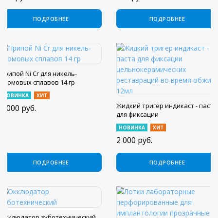
ПОДРОБНЕЕ
ПОДРОБНЕЕ
Припой Ni Cr для никель-
хромовых сплавов 14 гр
НОВИНКА
ХИТ
Жидкий тригер индикаст - паста
6 000
руб.
для фиксации
цельнокерамических
НОВИНКА
ХИТ
реставраций во время обжига
2 000
руб.
12мл
ПОДРОБНЕЕ
ПОДРОБНЕЕ
Окклюдатор зуботехнический