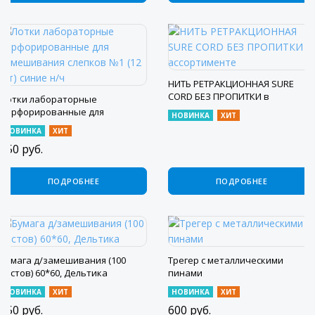
НИТЬ РЕТРАКЦИОННАЯ SURE
CORD БЕЗ ПРОПИТКИ в
Лотки лабораторные
ассортименте
перфорированные для
НОВИНКА
ХИТ
замешивания слепков №1 (12
НОВИНКА
ХИТ
шт) синие н/ч
450
руб.
ПОДРОБНЕЕ
ПОДРОБНЕЕ
Бумага д/замешивания (100
Трегер с металлическими
листов) 60*60, Дельтика
пинами
НОВИНКА
ХИТ
НОВИНКА
ХИТ
150
руб.
600
руб.