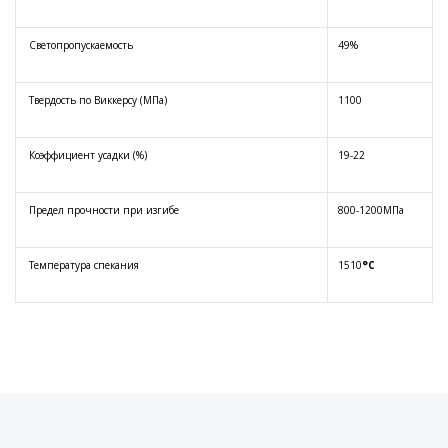
Светопропускаемость
49%
Твердость по Виккерсу (МПа)
1100
Коэффициент усадки (%)
19-22
Предел прочности при изгибе
800-1200МПа
Температура спекания
1510
°C