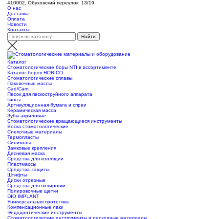
410002, Обуховский переулок, 13/19
О нас
Доставка
Оплата
Новости
Контакты
Каталог
Стоматологические боры NTI в ассортименте
Каталог боров HORICO
Стоматологические сплавы
Паковочные массы
Сad/Сam
Песок для пескоструйного аппарата
Гипсы
Артикуляционная бумага и спреи
Керамическая масса
Зубы акриловые
Стоматологические вращающиеся инструменты
Воска стоматологические
Слепочные материалы
Термопласты
Силиконы
Замковые крепления
Десневая маска
Средства для изоляции
Пластмассы
Средства защиты
Штифты
Диски отрезные
Средства для полировки
Полировочные щетки
DIO IMPLANT
Универсальная протетика
Компенсационные лаки
Эндодонтические инструменты
Стоматологические инструменты и расходные материалы