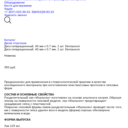
Оборудование
Кисти для керамики
Акции
+7 (937) 020-39-33, 8(8452)39-93-33
Заказать звонок
Каталог
Диски отрезные
Диск сепарационный, 40 мм x 0,7 мм, 1 шт. Dentaurum
Диск сепарационный, 40 мм x 0,7 мм, 1 шт. Dentaurum
Новинка
350
руб.
Предназначен для применения в стоматологической практике в качестве
изоляционного материала при изготовлении пластмассовых протезов и гипсовых
форм.
СОСТАВ И ОСНОВНЫЕ СВОЙСТВА
Разделительный лак «Изальгин» изготовлен на основе альгината натрия. Образуя
пленку на поверхности гипсовой модели, лак «Изальгин» предотвращает
сращивание гипса с пластмассой.
Покрытие гипсовой формы лаком разделительным «Изальгин» проводят после того,
как с поверхности гипса удален воск и модель (форма) хорошо обезжирена
кипячением в воде.
ФОРМА ВЫПУСКА
Лак 125 мл