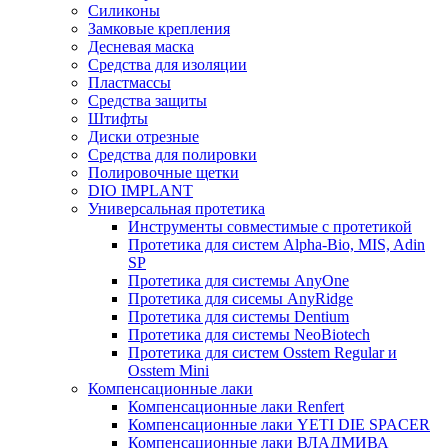
Силиконы
Замковые крепления
Десневая маска
Средства для изоляции
Пластмассы
Средства защиты
Штифты
Диски отрезные
Средства для полировки
Полировочные щетки
DIO IMPLANT
Универсальная протетика
Инструменты совместимые с протетикой
Протетика для систем Alpha-Bio, MIS, Adin
SP
Протетика для системы AnyOne
Протетика для сисемы AnyRidge
Протетика для системы Dentium
Протетика для системы NeoBiotech
Протетика для систем Osstem Regular и
Osstem Mini
Компенсационные лаки
Компенсационные лаки Renfert
Компенсационные лаки YETI DIE SPACER
Компенсационные лаки ВЛАДМИВА