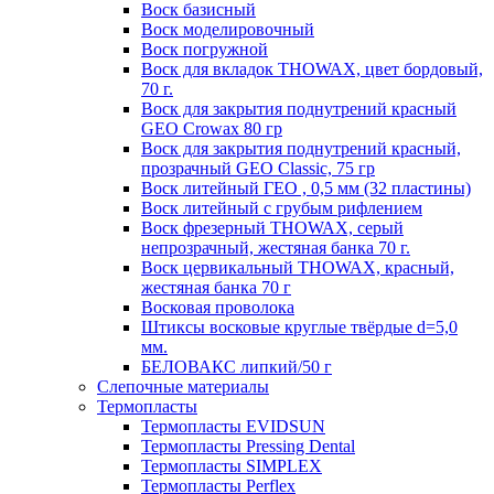
Воск базисный
Воск моделировочный
Воск погружной
Воск для вкладок THOWAX, цвет бордовый,
70 г.
Воск для закрытия поднутрений красный
GEO Crowax 80 гр
Воск для закрытия поднутрений красный,
прозрачный GEO Classic, 75 гр
Воск литейный ГЕО , 0,5 мм (32 пластины)
Воск литейный с грубым рифлением
Воск фрезерный THOWAX, серый
непрозрачный, жестяная банка 70 г.
Воск цервикальный THOWAX, красный,
жестяная банка 70 г
Восковая проволока
Штиксы восковые круглые твёрдые d=5,0
мм.
БЕЛОВАКС липкий/50 г
Слепочные материалы
Термопласты
Термопласты EVIDSUN
Термопласты Pressing Dental
Термопласты SIMPLEX
Термопласты Perflex