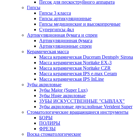
Песок для пескоструйного аппарата
Гипсы
Гипсы 3 класса
Гипсы артикуляционные
Гипсы медицинские и высокопрочные
Супергипсы 4кл
Артикуляционная бумага и спреи
Артикуляционная бумага
Артикуляционные спреи
Керамическая масса
Масса керамическая Duceram Dentsply Sirona
Масса керамическая Noritake EX-3
Масса керамическая Noritake CZR
Масса керамическая IPS e.max Ceram
Масса керамическая IPS InLine
Зубы акриловые
Зубы Major (Super Lux)
Зубы Huge акриловые
ЗУБЫ ИСКУССТВЕННЫЕ "СЫВЛАХ"
Зубы акриловые двухслойные Verident Super
Стоматологические вращающиеся инструменты
БОРЫ
ПОЛИРЫ
ФРЕЗЫ
Воска стоматологические