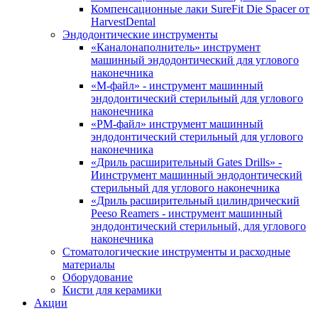
Компенсационные лаки SureFit Die Spacer от
HarvestDental
Эндодонтические инструменты
«Каналонаполнитель» инструмент
машинный эндодонтический для углового
наконечника
«М-файл» - инструмент машинный
эндодонтический стерильный для углового
наконечника
«РМ-файл» инструмент машинный
эндодонтический стерильный для углового
наконечника
«Дриль расширительный Gates Drills» -
Иинструмент машинный эндодонтический
стерильный для углового наконечника
«Дриль расширительный цилиндрический
Peeso Reamers - инструмент машинный
эндодонтический стерильный, для углового
наконечника
Стоматологические инструменты и расходные
материалы
Оборудование
Кисти для керамики
Акции