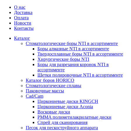
О нас
Доставка
Оплата
Новости
Контакты
Каталог
Стоматологические боры NTI в ассортименте
Боры алмазные NTI в ассортименте
Твердосплавные боры NTI в ассортименте
Хирургические боры NTI
Боры для разрезания коронок NTI в
ассортименте
Щетки полировочные NTI в ассортименте
Каталог боров HORICO
Стоматологические сплавы
Паковочные массы
Сad/Сam
Циркониевые диски KINGCH
Циркониевые диски Aconia
Восковые диски
PMMA полиметилакрилатные диски
Спрей для сканирования
Песок для пескоструйного аппарата