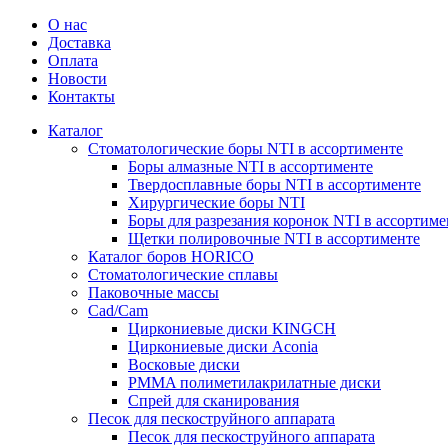
О нас
Доставка
Оплата
Новости
Контакты
Каталог
Стоматологические боры NTI в ассортименте
Боры алмазные NTI в ассортименте
Твердосплавные боры NTI в ассортименте
Хирургические боры NTI
Боры для разрезания коронок NTI в ассортиме
Щетки полировочные NTI в ассортименте
Каталог боров HORICO
Стоматологические сплавы
Паковочные массы
Сad/Сam
Циркониевые диски KINGCH
Циркониевые диски Aconia
Восковые диски
PMMA полиметилакрилатные диски
Спрей для сканирования
Песок для пескоструйного аппарата
Песок для пескоструйного аппарата