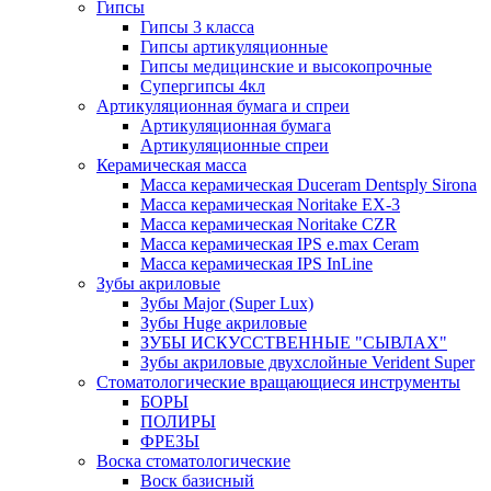
Гипсы
Гипсы 3 класса
Гипсы артикуляционные
Гипсы медицинские и высокопрочные
Супергипсы 4кл
Артикуляционная бумага и спреи
Артикуляционная бумага
Артикуляционные спреи
Керамическая масса
Масса керамическая Duceram Dentsply Sirona
Масса керамическая Noritake EX-3
Масса керамическая Noritake CZR
Масса керамическая IPS e.max Ceram
Масса керамическая IPS InLine
Зубы акриловые
Зубы Major (Super Lux)
Зубы Huge акриловые
ЗУБЫ ИСКУССТВЕННЫЕ "СЫВЛАХ"
Зубы акриловые двухслойные Verident Super
Стоматологические вращающиеся инструменты
БОРЫ
ПОЛИРЫ
ФРЕЗЫ
Воска стоматологические
Воск базисный