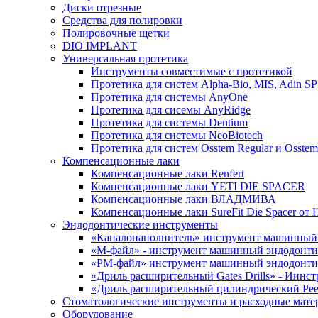
Диски отрезные
Средства для полировки
Полировочные щетки
DIO IMPLANT
Универсальная протетика
Инструменты совместимые с протетикой
Протетика для систем Alpha-Bio, MIS, Adin SP
Протетика для системы AnyOne
Протетика для сисемы AnyRidge
Протетика для системы Dentium
Протетика для системы NeoBiotech
Протетика для систем Osstem Regular и Osstem
Компенсационные лаки
Компенсационные лаки Renfert
Компенсационные лаки YETI DIE SPACER
Компенсационные лаки ВЛАДМИВА
Компенсационные лаки SureFit Die Spacer от H
Эндодонтические инструменты
«Каналонаполнитель» инструмент машинный 
«М-файл» - инструмент машинный эндодонтич
«РМ-файл» инструмент машинный эндодонтич
«Дриль расширительный Gates Drills» - Иин
«Дриль расширительный цилиндрический Pees
Стоматологические инструменты и расходные мате
Оборудование