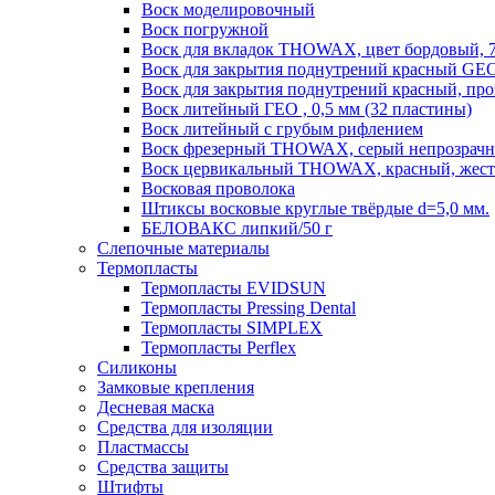
Воск моделировочный
Воск погружной
Воск для вкладок THOWAX, цвет бордовый, 7
Воск для закрытия поднутрений красный GEO
Воск для закрытия поднутрений красный, проз
Воск литейный ГЕО , 0,5 мм (32 пластины)
Воск литейный с грубым рифлением
Воск фрезерный THOWAX, серый непрозрачный
Воск цервикальный THOWAX, красный, жестя
Восковая проволока
Штиксы восковые круглые твёрдые d=5,0 мм.
БЕЛОВАКС липкий/50 г
Слепочные материалы
Термопласты
Термопласты EVIDSUN
Термопласты Pressing Dental
Термопласты SIMPLEX
Термопласты Perflex
Силиконы
Замковые крепления
Десневая маска
Средства для изоляции
Пластмассы
Средства защиты
Штифты