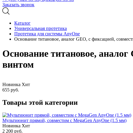
Заказать звонок
Каталог
Универсальная протетика
Протетика для системы AnyOne
Основание титановое, аналог GEO, с фиксацией, совмест
Основание титановое, аналог 
винтом
Новинка
Хит
655
руб.
Товары этой категории
Мультиюнит прямой, совместим с MegaGen AnyOne (1.5 мм)
Новинка
Хит
2 200
руб.