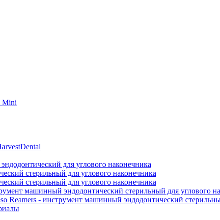
 Mini
arvestDental
эндодонтический для углового наконечника
еский стерильный для углового наконечника
еский стерильный для углового наконечника
струмент машинный эндодонтический стерильный для углового н
o Reamers - инструмент машинный эндодонтический стерильный
риалы