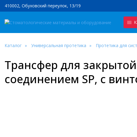
410002, Обуховский переулок, 13/19
К
Каталог
Универсальная протетика
Протетика для систе
Трансфер для закрытой
соединением SP, с вин