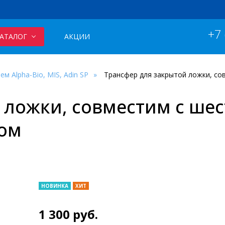
+7
АТАЛОГ
АКЦИИ
м Alpha-Bio, MIS, Adin SP
Трансфер для закрытой ложки, со
 ложки, совместим с ше
том
НОВИНКА
ХИТ
1 300
руб.