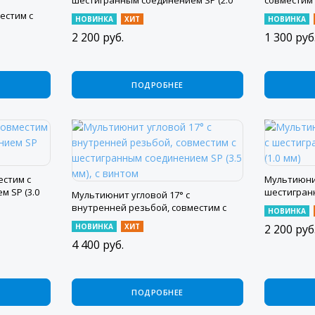
шестигранным соединением SP (2.0
совместим
мм)
соединение
естим с
НОВИНКА
ХИТ
НОВИНКА
 SP (2.5
2 200
руб.
1 300
руб
ПОДРОБНЕЕ
естим с
Мультиюни
 SP (3.0
шестигранн
Мультиюнит угловой 17° с
мм)
внутренней резьбой, совместим с
НОВИНКА
шестигранным соединением SP (3.5
НОВИНКА
ХИТ
2 200
руб
мм), с винтом
4 400
руб.
ПОДРОБНЕЕ