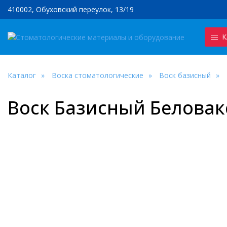
410002, Обуховский переулок, 13/19
К
Каталог
Воска стоматологические
Воск базисный
Воск Базисный Беловакс