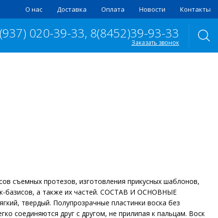
О нас
Доставка
Оплата
Новости
Контакты
 (937) 020-39-33, 8(8452)39-93-33
Заказать звонок
ов съемных протезов, изготовления прикусных шаблонов,
к-базисов, а также их частей. СОСТАВ И ОСНОВНЫЕ
гкий, твердый. Полупрозрачные пластинки воска без
ко соединяются друг с другом, не прилипая к пальцам. Воск