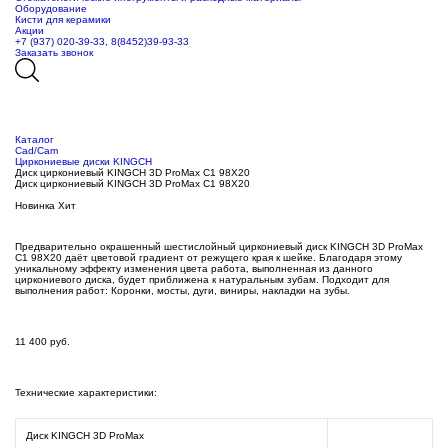
Оборудование
Кисти для керамики
Акции
+7 (937) 020-39-33, 8(8452)39-93-33
Заказать звонок
Каталог
Сad/Сam
Циркониевые диски KINGCH
Диск циркониевый KINGCH 3D ProMax C1 98X20
Диск циркониевый KINGCH 3D ProMax C1 98X20
Новинка
Хит
Предварительно окрашенный шестислойный циркониевый диск KINGCH 3D ProMax
C1 98X20 даёт цветовой градиент от режущего края к шейке. Благодаря этому
уникальному эффекту изменения цвета работа, выполненная из данного
циркониевого диска, будет приближена к натуральным зубам. Подходит для
выполнения работ: Коронки, мосты, дуги, виниры, накладки на зубы.
11 400
руб.
Технические характеристики:
Диск KINGCH 3D ProMax