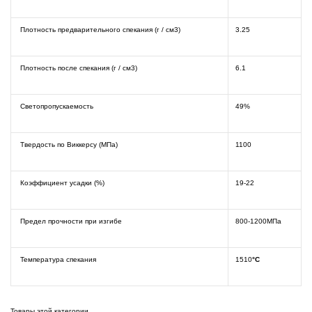
Плотность предварительного спекания (г / см3)
3.25
Плотность после спекания (г / см3)
6.1
Светопропускаемость
49%
Твердость по Виккерсу (МПа)
1100
Коэффициент усадки (%)
19-22
Предел прочности при изгибе
800-1200МПа
Температура спекания
1510
°C
Товары этой категории