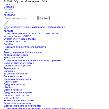
410002, Обуховский переулок, 13/19
О нас
Доставка
Оплата
Новости
Контакты
Каталог
Стоматологические боры NTI в ассортименте
Каталог боров HORICO
Стоматологические сплавы
Паковочные массы
Сad/Сam
Песок для пескоструйного аппарата
Гипсы
Артикуляционная бумага и спреи
Керамическая масса
Зубы акриловые
Стоматологические вращающиеся инструменты
Воска стоматологические
Слепочные материалы
Термопласты
Силиконы
Замковые крепления
Десневая маска
Средства для изоляции
Пластмассы
Средства защиты
Штифты
Диски отрезные
Средства для полировки
Полировочные щетки
DIO IMPLANT
Универсальная протетика
Компенсационные лаки
Эндодонтические инструменты
Стоматологические инструменты и расходные материалы