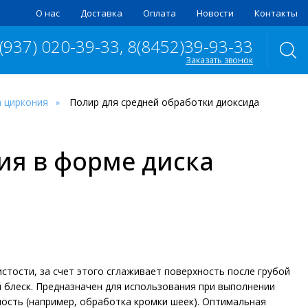
О нас
Доставка
Оплата
Новости
Контакты
 (937) 020-39-33, 8(8452)39-93-33
Заказать звонок
а циркония
Полир для средней обработки диоксида
ия в форме диска
тости, за счет этого сглаживает поверхность после грубой
 блеск. Предназначен для использования при выполнении
ность (например, обработка кромки шеек). Оптимальная