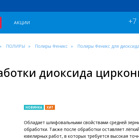
+7
АКЦИИ
ПОЛИРЫ
Полиры Феникс
Полиры Феникс для диоксид
аботки диоксида циркон
НОВИНКА
ХИТ
Обладает шлифовальными свойствами средней зернис
обработки. Также после обработки оставляет лёгкий
ювелирных работ, в которых требуется высокая точ