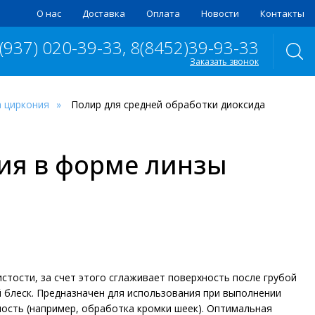
О нас
Доставка
Оплата
Новости
Контакты
 (937) 020-39-33, 8(8452)39-93-33
Заказать звонок
а циркония
Полир для средней обработки диоксида
ия в форме линзы
тости, за счет этого сглаживает поверхность после грубой
 блеск. Предназначен для использования при выполнении
ность (например, обработка кромки шеек). Оптимальная