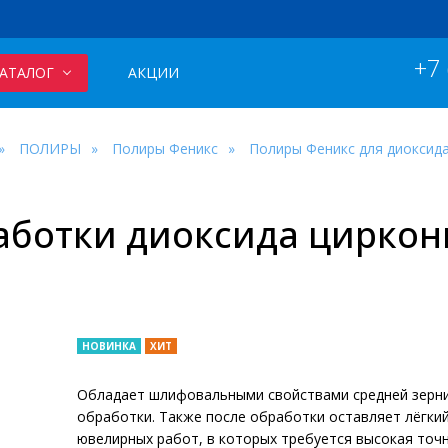
+7
АТАЛОГ
АКЦИИ
ПОЛИРЫ
Полиры Феникс
Полиры Феникс для диоксид
аботки диоксида циркон
НОВИНКА
ХИТ
Обладает шлифовальными свойствами средней зернис
обработки. Также после обработки оставляет лёгкий
ювелирных работ, в которых требуется высокая точ