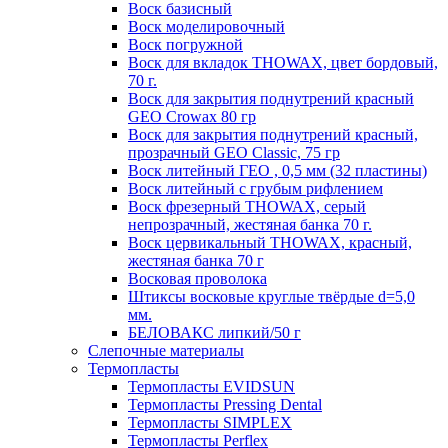
Воск базисный
Воск моделировочный
Воск погружной
Воск для вкладок THOWAX, цвет бордовый,
70 г.
Воск для закрытия поднутрений красный
GEO Crowax 80 гр
Воск для закрытия поднутрений красный,
прозрачный GEO Classic, 75 гр
Воск литейный ГЕО , 0,5 мм (32 пластины)
Воск литейный с грубым рифлением
Воск фрезерный THOWAX, серый
непрозрачный, жестяная банка 70 г.
Воск цервикальный THOWAX, красный,
жестяная банка 70 г
Восковая проволока
Штиксы восковые круглые твёрдые d=5,0
мм.
БЕЛОВАКС липкий/50 г
Слепочные материалы
Термопласты
Термопласты EVIDSUN
Термопласты Pressing Dental
Термопласты SIMPLEX
Термопласты Perflex