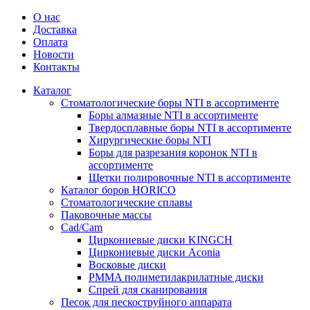
О нас
Доставка
Оплата
Новости
Контакты
Каталог
Стоматологические боры NTI в ассортименте
Боры алмазные NTI в ассортименте
Твердосплавные боры NTI в ассортименте
Хирургические боры NTI
Боры для разрезания коронок NTI в
ассортименте
Щетки полировочные NTI в ассортименте
Каталог боров HORICO
Стоматологические сплавы
Паковочные массы
Сad/Сam
Циркониевые диски KINGCH
Циркониевые диски Aconia
Восковые диски
PMMA полиметилакрилатные диски
Спрей для сканирования
Песок для пескоструйного аппарата