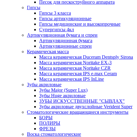
Песок для пескоструйного аппарата
Гипсы
Гипсы 3 класса
Гипсы артикуляционные
Гипсы медицинские и высокопрочные
Супергипсы 4кл
Артикуляционная бумага и спреи
Артикуляционная бумага
Артикуляционные спреи
Керамическая масса
Масса керамическая Duceram Dentsply Sirona
Масса керамическая Noritake EX-3
Масса керамическая Noritake CZR
Масса керамическая IPS e.max Ceram
Масса керамическая IPS InLine
Зубы акриловые
Зубы Major (Super Lux)
Зубы Huge акриловые
ЗУБЫ ИСКУССТВЕННЫЕ "СЫВЛАХ"
Зубы акриловые двухслойные Verident Super
Стоматологические вращающиеся инструменты
БОРЫ
ПОЛИРЫ
ФРЕЗЫ
Воска стоматологические