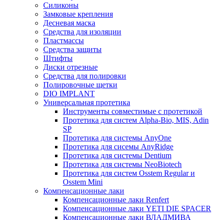
Силиконы
Замковые крепления
Десневая маска
Средства для изоляции
Пластмассы
Средства защиты
Штифты
Диски отрезные
Средства для полировки
Полировочные щетки
DIO IMPLANT
Универсальная протетика
Инструменты совместимые с протетикой
Протетика для систем Alpha-Bio, MIS, Adin
SP
Протетика для системы AnyOne
Протетика для сисемы AnyRidge
Протетика для системы Dentium
Протетика для системы NeoBiotech
Протетика для систем Osstem Regular и
Osstem Mini
Компенсационные лаки
Компенсационные лаки Renfert
Компенсационные лаки YETI DIE SPACER
Компенсационные лаки ВЛАДМИВА