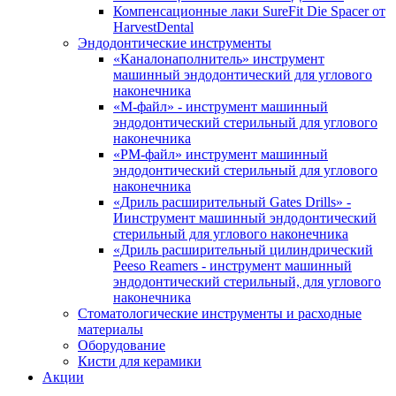
Компенсационные лаки SureFit Die Spacer от
HarvestDental
Эндодонтические инструменты
«Каналонаполнитель» инструмент
машинный эндодонтический для углового
наконечника
«М-файл» - инструмент машинный
эндодонтический стерильный для углового
наконечника
«РМ-файл» инструмент машинный
эндодонтический стерильный для углового
наконечника
«Дриль расширительный Gates Drills» -
Иинструмент машинный эндодонтический
стерильный для углового наконечника
«Дриль расширительный цилиндрический
Peeso Reamers - инструмент машинный
эндодонтический стерильный, для углового
наконечника
Стоматологические инструменты и расходные
материалы
Оборудование
Кисти для керамики
Акции